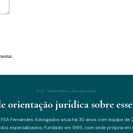
mentar.
FSA FERNANDES ADVOGADOS
de orientação jurídica sobre esse
 FSA Fernandes Advogados atua há 30 anos com equipe de 
dos especializados. Fundado em 1995, com sede própria em C