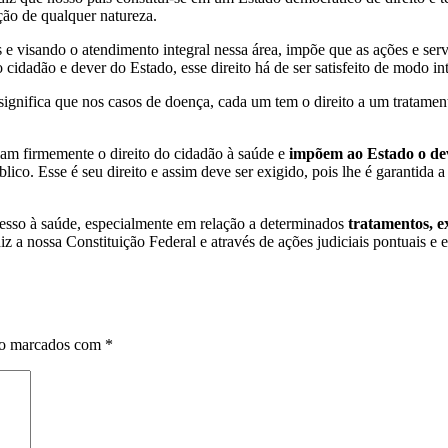
ção de qualquer natureza.
s e visando o atendimento integral nessa área, impõe que as ações e se
 cidadão e dever do Estado, esse direito há de ser satisfeito de modo int
significa que nos casos de doença, cada um tem o direito a um tratamen
lam firmemente o direito do cidadão à saúde e
impõem ao Estado o dev
úblico. Esse é seu direito e assim deve ser exigido, pois lhe é garantid
cesso à saúde, especialmente em relação a determinados
tratamentos, 
 a nossa Constituição Federal e através de ações judiciais pontuais e ef
ão marcados com
*