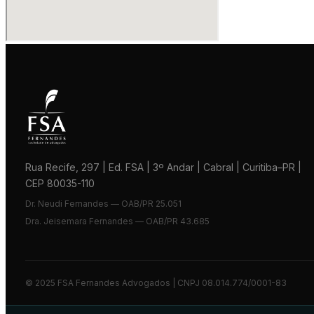
Rua Recife, 297 | Ed. FSA | 3º Andar | Cabral | Curitiba–PR |
CEP 80035-110
Dr. Neudi Fernandes — OAB/PR 25.051
Dra. Jeisemara Fernandes — OAB/PR 43.685
© 2025 FSA Fernandes Advogados | CNPJ 08.014.774/0001-83