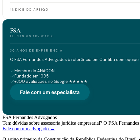
ÍNDICE DO ARTIGO
FSA
FERNANDES ADVOGADOS
30 ANOS DE EXPERIÊNCIA
O FSA Fernandes Advogados é referência em Curitiba com equipe d
Membro da ANACON
Fundado em 1995
+300 avaliações no Google ★★★★★
Fale com um especialista
FSA Fernandes Advogados
Tem dúvidas sobre assessoria jurídica empresarial? O FSA Fernandes 
Fale com um advogado →
O artigo primeiro da Constituição da República Federativa do Brasil