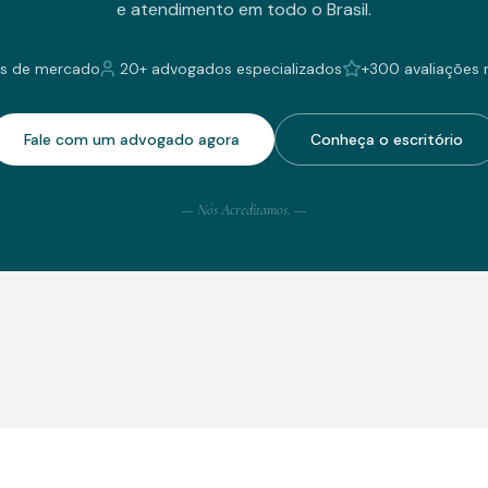
e atendimento em todo o Brasil.
s de mercado
20+ advogados especializados
+300 avaliações 
Fale com um advogado agora
Conheça o escritório
— Nós Acreditamos. —