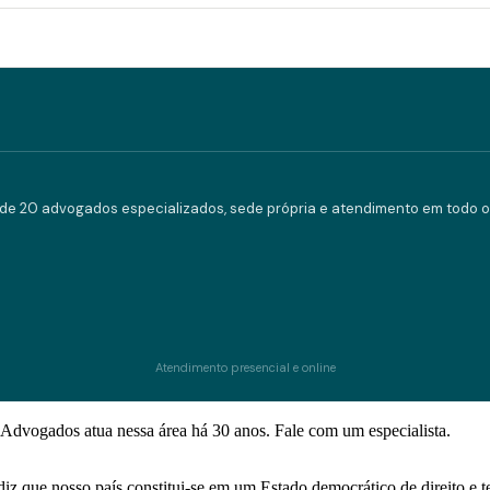
e 20 advogados especializados, sede própria e atendimento em todo o 
Atendimento presencial e online
Advogados atua nessa área há 30 anos. Fale com um especialista.
, diz que nosso país constitui-se em um Estado democrático de direito 