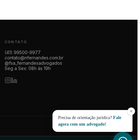
CONTATO
(41) 99500-9977
contato@nfernandes.com.br
@fsa_fernandesadvogados
Seg a Sex: 08h às 19h
✕
Precisa de orientação jurídica?
Fale
agora com um advogado!
Política de Privacidade