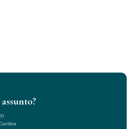
 assunto?
20
uritiba