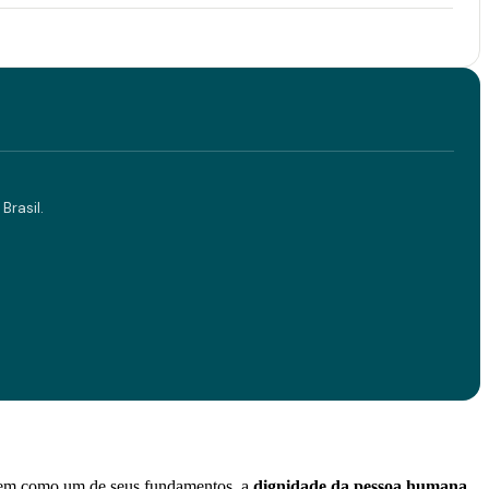
Brasil.
e tem como um de seus fundamentos, a
dignidade da pessoa humana
,