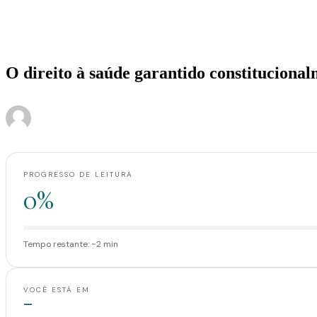
Home
>
Artigos
>
O direito à saúde garantido constitucionalmente
Artigos
O direito à saúde garantido constituciona
·
·
Administrador
23 de agosto de 2017
2 min de leitura
PROGRESSO DE LEITURA
0%
Tempo restante: ~2 min
VOCÊ ESTÁ EM
—