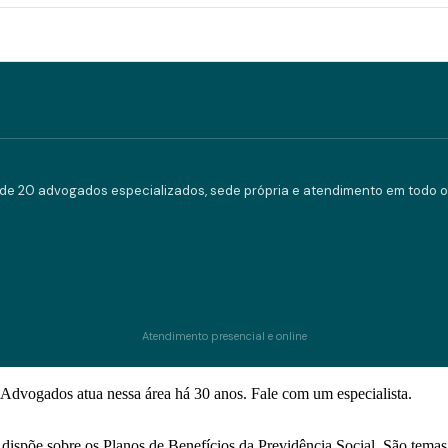
e 20 advogados especializados, sede própria e atendimento em todo o 
Atendimento presencial e online
Advogados atua nessa área há 30 anos. Fale com um especialista.
e dispõe sobre os Planos de Benefícios da Previdência Social. São tema