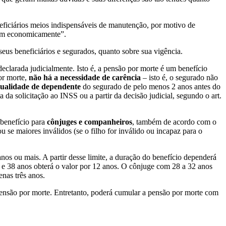
eneficiários meios indispensáveis de manutenção, por motivo de
iam economicamente”.
seus beneficiários e segurados, quanto sobre sua vigência.
eclarada judicialmente. Isto é, a pensão por morte é um benefício
or morte,
não há a necessidade de carência
– isto é, o segurado não
ualidade de dependente
do segurado de pelo menos 2 anos antes do
 da solicitação ao INSS ou a partir da decisão judicial, segundo o art.
 benefício para
cônjuges e companheiros
, também de acordo com o
 se maiores inválidos (se o filho for inválido ou incapaz para o
os ou mais. A partir desse limite, a duração do benefício dependerá
3 e 38 anos obterá o valor por 12 anos. O cônjuge com 28 a 32 anos
nas três anos.
 pensão por morte. Entretanto, poderá cumular a pensão por morte com