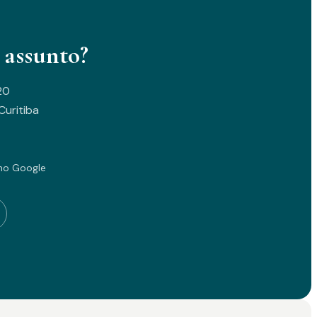
 assunto?
20
uritiba
no Google