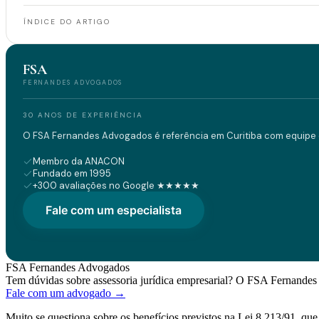
ÍNDICE DO ARTIGO
FSA
FERNANDES ADVOGADOS
30 ANOS DE EXPERIÊNCIA
O FSA Fernandes Advogados é referência em Curitiba com equipe d
Membro da ANACON
Fundado em 1995
+300 avaliações no Google ★★★★★
Fale com um especialista
FSA Fernandes Advogados
Tem dúvidas sobre assessoria jurídica empresarial? O FSA Fernandes 
Fale com um advogado →
Muito se questiona sobre os benefícios previstos na Lei 8.213/91, qu