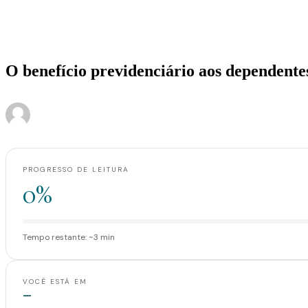
Home
>
Artigos
>
O benefício previdenciário aos dependentes pela Pensão Por
Artigos
O benefício previdenciário aos dependent
·
·
Administrador
21 de março de 2018
3 min de leitura
PROGRESSO DE LEITURA
0%
Tempo restante: ~3 min
VOCÊ ESTÁ EM
—