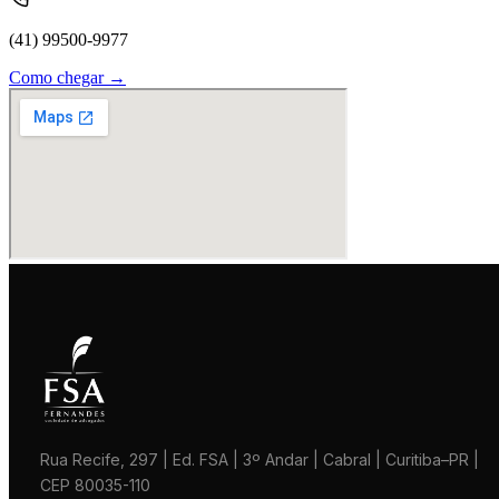
(41) 99500-9977
Como chegar →
Rua Recife, 297 | Ed. FSA | 3º Andar | Cabral | Curitiba–PR |
CEP 80035-110