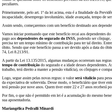
peculiares.
Primeiramente, pelo art. 1º da lei acima, esta é a finalidade da Previ
incapacidade, desemprego involuntário, idade avançada, tempo de se
Assim sendo, começaremos com um benefício destinado aos dependen
Vamos iniciar pontuando que este benefício recai aos dependentes do 
pago aos
dependentes do segurado do INSS
, podendo ser cônjuge, 
precisa ter um tempo mínimo de contribuição para ter tal direito. En
óbito. Sendo que este benefício passa a ser devido após a data do óbit
74, Lei 8.213/91.
A partir da Lei 13.135/2015, algumas mudanças ocorreram nas regras 
tempo de contribuição
do segurado e a idade desses dependentes. Ass
trabalho, terá direito a manter a pensão vitalícia), os cônjuges e comp
Logo, segue assim pelas novas regras: o valor
será vitalício
para pess
da expectativa de sobrevida. Desse modo, o beneficiário que tiver en
terá pensão por nove anos. Quem tiver entre 22 e 27 anos receberá po
Por fim, o que não é permitido em lei é a acumulação do mesmo benefí
sua aposentadoria.
Mariangélica Pedralli Minardi