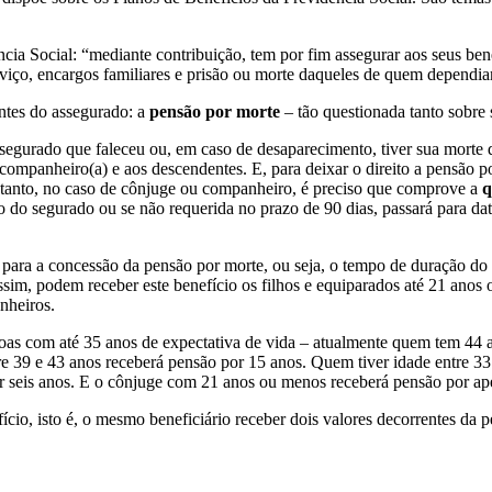
dência Social: “mediante contribuição, tem por fim assegurar aos seus b
rviço, encargos familiares e prisão ou morte daqueles de quem depend
tes do assegurado: a
pensão por morte
– tão questionada tanto sobre 
segurado que faleceu ou, em caso de desaparecimento, tiver sua morte d
companheiro(a) e aos descendentes. E, para deixar o direito a pensão p
tretanto, no caso de cônjuge ou companheiro, é preciso que comprove a
q
o do segurado ou se não requerida no prazo de 90 dias, passará para data
para a concessão da pensão por morte, ou seja, o tempo de duração do
im, podem receber este benefício os filhos e equiparados até 21 anos ou
anheiros.
oas com até 35 anos de expectativa de vida – atualmente quem tem 44 an
tre 39 e 43 anos receberá pensão por 15 anos. Quem tiver idade entre 3
r seis anos. E o cônjuge com 21 anos ou menos receberá pensão por ape
cio, isto é, o mesmo beneficiário receber dois valores decorrentes da