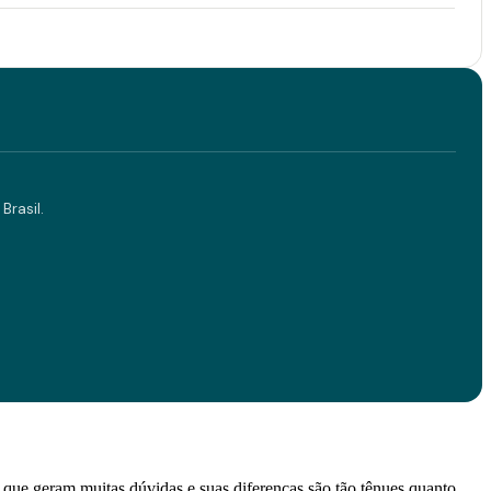
Brasil.
s que geram muitas dúvidas e suas diferenças são tão tênues quanto