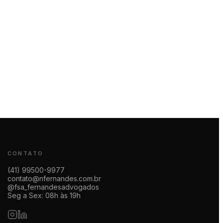
CONTATO
(41) 99500-9977
contato@nfernandes.com.br
@fsa_fernandesadvogados
Seg a Sex: 08h às 19h