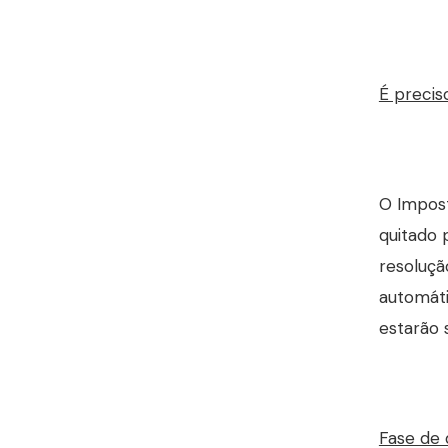
É precis
O Impost
quitado 
resoluçã
automáti
estarão 
Fase de 