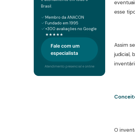
eventuai
Brasil.
esse tip
Membro da ANACON
Fundado em 1995
+300 avaliações no Google
★★★★★
Assim se
Fale com um
especialista
judicial
inventário
Atendimento presencial e online
Conceito
O invent