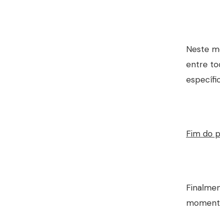
Neste mo
entre to
específi
Fim do 
Finalmen
momento