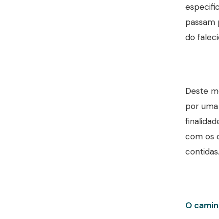
especifi
passam p
do falec
Deste mo
por uma 
finalida
com os d
contidas
O camin