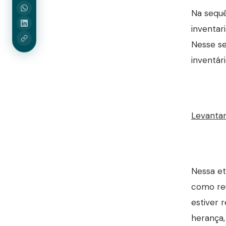
Na sequê
inventar
Nesse se
inventári
Levant
Nessa et
como reu
estiver 
herança,