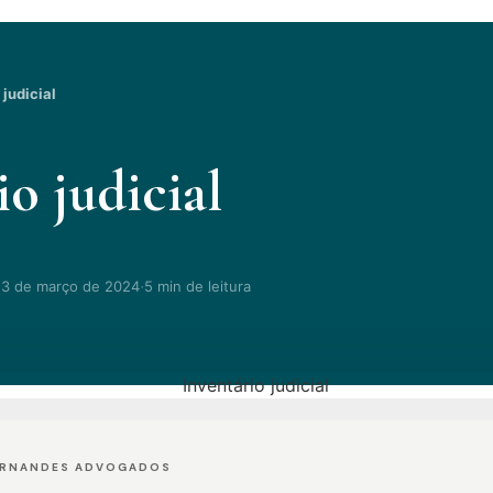
 judicial
o judicial
·
13 de março de 2024
5 min de leitura
ERNANDES ADVOGADOS