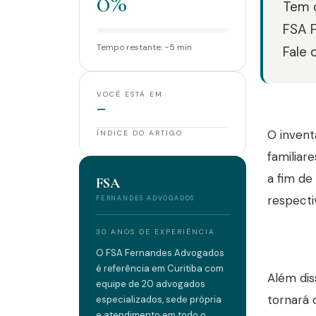
0%
Tem d
FSA 
Tempo restante: ~5 min
Fale 
VOCÊ ESTÁ EM
—
O invent
ÍNDICE DO ARTIGO
familiar
a fim de
FSA
respecti
FERNANDES ADVOGADOS
30 ANOS DE EXPERIÊNCIA
O FSA Fernandes Advogados
é referência em Curitiba com
Além dis
equipe de 20 advogados
tornará 
especializados, sede própria
e atendimento em todo o