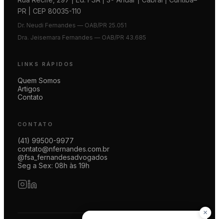
PR | CEP 80035-110
Dr. Neudi Fernandes — OAB/PR 25.051
Dra. Jeisemara Fernandes — OAB/PR 43.685
LINKS RÁPIDOS
Quem Somos
Artigos
Contato
CONTATO
(41) 99500-9977
contato@nfernandes.com.br
@fsa_fernandesadvogados
Seg a Sex: 08h às 19h
✕