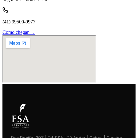
(41) 99500-9977
Como chegar →
Rua Recife, 297 | Ed. FSA | 3º Andar | Cabral | Curitiba–