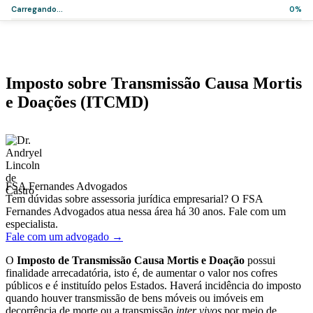
Carregando...
0%
Home
>
Artigos
>
Imposto sobre Transmissão Causa Mortis e Doações
(ITCMD)
Artigos
Imposto sobre Transmissão Causa Mortis
e Doações (ITCMD)
·
·
Dr. Andryel Lincoln de Castro
8 de julho de 2020
2 min de leitura
FSA Fernandes Advogados
Tem dúvidas sobre assessoria jurídica empresarial? O FSA
Fernandes Advogados atua nessa área há 30 anos. Fale com um
especialista.
Fale com um advogado →
O
Imposto de Transmissão Causa Mortis e Doação
possui
finalidade arrecadatória, isto é, de aumentar o valor nos cofres
públicos e é instituído pelos Estados. Haverá incidência do imposto
quando houver transmissão de bens móveis ou imóveis em
decorrência de morte ou a transmissão
inter vivos
por meio de