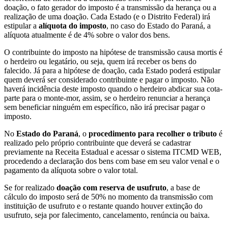
doação, o fato gerador do imposto é a transmissão da herança ou a
realização de uma doação. Cada Estado (e o Distrito Federal) irá
estipular a
alíquota do imposto
, no caso do Estado do Paraná, a
alíquota atualmente é de 4% sobre o valor dos bens.
O contribuinte do imposto na hipótese de transmissão causa mortis é
o herdeiro ou legatário, ou seja, quem irá receber os bens do
falecido. Já para a hipótese de doação, cada Estado poderá estipular
quem deverá ser considerado contribuinte e pagar o imposto. Não
haverá incidência deste imposto quando o herdeiro abdicar sua cota-
parte para o monte-mor, assim, se o herdeiro renunciar a herança
sem beneficiar ninguém em específico, não irá precisar pagar o
imposto.
No
Estado do Paraná
, o
procedimento para recolher o tributo
é
realizado pelo próprio contribuinte que deverá se cadastrar
previamente na Receita Estadual e acessar o sistema ITCMD WEB,
procedendo a declaração dos bens com base em seu valor venal e o
pagamento da alíquota sobre o valor total.
Se for realizado
doação com reserva de usufruto
, a base de
cálculo do imposto será de 50% no momento da transmissão com
instituição de usufruto e o restante quando houver extinção do
usufruto, seja por falecimento, cancelamento, renúncia ou baixa.