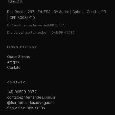
Rua Recife, 297 | Ed. FSA | 3º Andar | Cabral | Curitiba–PR
| CEP 80035-110
Dr. Neudi Fernandes — OAB/PR 25.051
Dra. Jeisemara Fernandes — OAB/PR 43.685
LINKS RÁPIDOS
Quem Somos
Artigos
Contato
CONTATO
(41) 99500-9977
contato@nfernandes.com.br
@fsa_fernandesadvogados
Seg a Sex: 08h às 19h