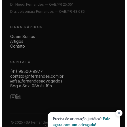
Dr. Neudi Fernandes — OAB/PR 25.051
Dra. Jeisemara Fernandes — OAB/PR 43.685
LINKS RÁPIDOS
Quem Somos
Artigos
Contato
CONTATO
(41) 99500-9977
contato@nfernandes.com.br
@fsa_fernandesadvogados
Seg a Sex: 08h às 19h
✕
Precisa de orientação jurídica?
Fale
© 2025 FSA Fernandes Advogados | CNPJ 08.014.774/0001-83
agora com um advogado!
Política de Privacidade