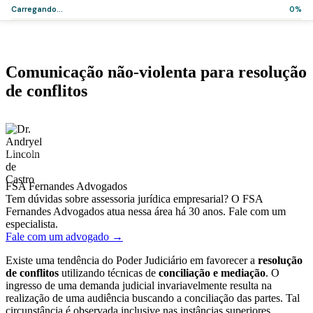
Carregando...
0%
Home
>
Artigos
>
Comunicação não-violenta para resolução de conflitos
Artigos
Comunicação não-violenta para resolução
de conflitos
·
·
Dr. Andryel Lincoln de Castro
13 de novembro de 2019
2 min de leitura
FSA Fernandes Advogados
Tem dúvidas sobre assessoria jurídica empresarial? O FSA
Fernandes Advogados atua nessa área há 30 anos. Fale com um
especialista.
Fale com um advogado →
Existe uma tendência do Poder Judiciário em favorecer a
resolução
de conflitos
utilizando técnicas de
conciliação e mediação
. O
ingresso de uma demanda judicial invariavelmente resulta na
realização de uma audiência buscando a conciliação das partes. Tal
circunstância é observada inclusive nas instâncias superiores,