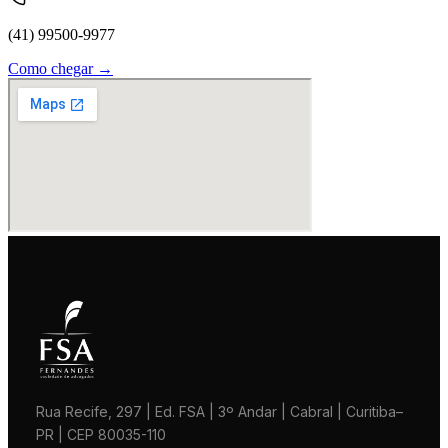
(41) 99500-9977
Como chegar →
Rua Recife, 297 | Ed. FSA | 3º Andar | Cabral | Curitiba–
PR | CEP 80035-110