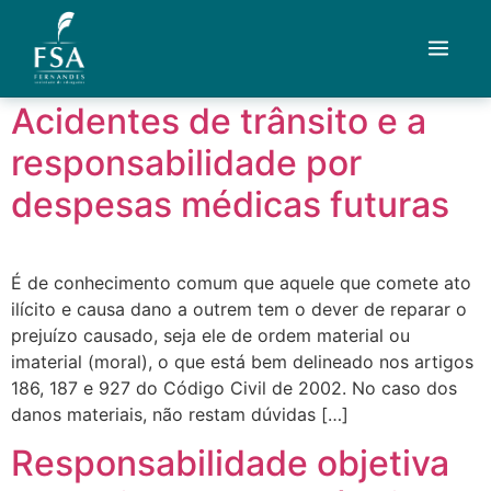
Tag:
direito civil
Acidentes de trânsito e a
Quem Somos
responsabilidade por
Áreas de Atuação
despesas médicas futuras
Artigos
É de conhecimento comum que aquele que comete ato
Credenciais
ilícito e causa dano a outrem tem o dever de reparar o
prejuízo causado, seja ele de ordem material ou
Contato
imaterial (moral), o que está bem delineado nos artigos
186, 187 e 927 do Código Civil de 2002. No caso dos
Fale com um advogado
danos materiais, não restam dúvidas […]
Responsabilidade objetiva