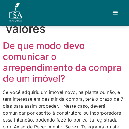
Tag:
devolução de
valores
Quem Somos
De que modo devo
Áreas de Atuação
comunicar o
Artigos
arrependimento da compra
de um imóvel?
Credenciais
Contato
Se você adquiriu um imóvel novo, na planta ou não, e
tem interesse em desistir da compra, terá o prazo de 7
dias para assim proceder. Neste caso, deverá
Fale com um advogado
comunicar por escrito à construtora ou incorporadora
essa intenção, podendo fazê-lo por carta registrada,
com Aviso de Recebimento, Sedex, Telegrama ou até