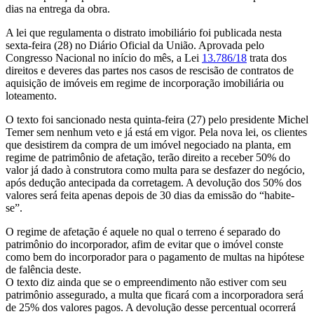
dias na entrega da obra.
A lei que regulamenta o distrato imobiliário foi publicada nesta
sexta-feira (28) no Diário Oficial da União. Aprovada pelo
Congresso Nacional no início do mês, a Lei
13.786/18
trata dos
direitos e deveres das partes nos casos de rescisão de contratos de
aquisição de imóveis em regime de incorporação imobiliária ou
loteamento.
O texto foi sancionado nesta quinta-feira (27) pelo presidente Michel
Temer sem nenhum veto e já está em vigor. Pela nova lei, os clientes
que desistirem da compra de um imóvel negociado na planta, em
regime de patrimônio de afetação, terão direito a receber 50% do
valor já dado à construtora como multa para se desfazer do negócio,
após dedução antecipada da corretagem. A devolução dos 50% dos
valores será feita apenas depois de 30 dias da emissão do “habite-
se”.
O regime de afetação é aquele no qual o terreno é separado do
patrimônio do incorporador, afim de evitar que o imóvel conste
como bem do incorporador para o pagamento de multas na hipótese
de falência deste.
O texto diz ainda que se o empreendimento não estiver com seu
patrimônio assegurado, a multa que ficará com a incorporadora será
de 25% dos valores pagos. A devolução desse percentual ocorrerá