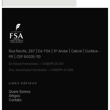
Rua Recife, 297 | Ed. FSA | 3º Andar | Cabral | Curitiba–
PR | CEP 80035-110
Dr. Neudi Fernandes — OAB/PR 25.051
Dra. Jeisemara Fernandes — OAB/PR 43.685
LINKS RÁPIDOS
Quem Somos
Artigos
Contato