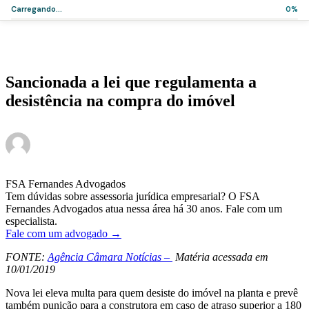
Carregando...
0%
Home
>
Artigos
>
Sancionada a lei que regulamenta a desistência na compra
do imóvel
Notícias
Sancionada a lei que regulamenta a
desistência na compra do imóvel
·
·
Administrador
10 de janeiro de 2019
3 min de leitura
FSA Fernandes Advogados
Tem dúvidas sobre assessoria jurídica empresarial? O FSA
Fernandes Advogados atua nessa área há 30 anos. Fale com um
especialista.
Fale com um advogado →
FONTE:
Agência Câmara Notícias –
Matéria acessada em
10/01/2019
Nova lei eleva multa para quem desiste do imóvel na planta e prevê
também punição para a construtora em caso de atraso superior a 180