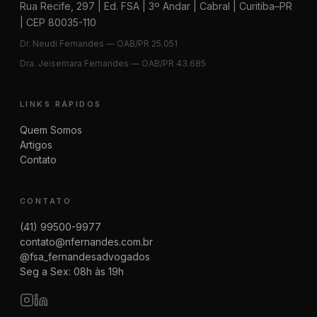
Rua Recife, 297 | Ed. FSA | 3º Andar | Cabral | Curitiba–PR
| CEP 80035-110
Dr. Neudi Fernandes — OAB/PR 25.051
Dra. Jeisemara Fernandes — OAB/PR 43.685
LINKS RÁPIDOS
Quem Somos
Artigos
Contato
CONTATO
(41) 99500-9977
contato@nfernandes.com.br
@fsa_fernandesadvogados
Seg a Sex: 08h às 19h