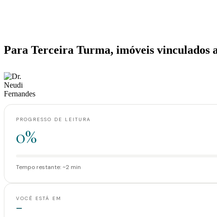
Home
>
Artigos
>
Para Terceira Turma, imóveis vinculados ao SFH não são sus
Notícias
Para Terceira Turma, imóveis vinculados a
·
·
Dr. Neudi Fernandes
13 de janeiro de 2017
2 min de leitura
PROGRESSO DE LEITURA
0%
Tempo restante: ~2 min
VOCÊ ESTÁ EM
—