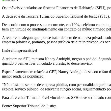
Os imóveis vinculados ao Sistema Financeiro de Habitação (SFH), por 
A decisão é da Terceira Turma do Superior Tribunal de Justiça (STJ)
De acordo com o processo, a recorrente, em 1994, celebrou contrato p
bem em virtude do inadimplemento em contrato de mútuo firmado pe
A recorrente alegou que, por se tratar de bem de natureza privada, so
empresa pública e, portanto, pessoa jurídica de direito privado, os bens
Imóvel imprescritível
A relatora no STJ, ministra Nancy Andrighi, negou o pedido. Segundo e
quando o bem estiver vinculado à prestação desse serviço.
Especificamente em relação à CEF, Nancy Andrighi destacou o fato de a
menor renda da população.
“Não obstante se trate de empresa pública, com personalidade jurídica
explora serviço público, de relevante função social, regulamentado por
Para a Terceira Turma, imóvel vinculado ao SFH deve ser tratado como
Fonte: Superior Tribunal de Justiça