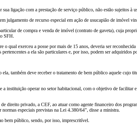
sua ligação com a prestação de serviço público, não estão sujeitos à u
, em julgamento de recurso especial em ação de usucapião de imóvel v
articular de compra e venda de imóvel (contrato de gaveta), cuja propr
lo SFH.
bre o qual exerceu a posse por mais de 15 anos, deveria ser reconhecid
 pertencentes a ela são particulares e, por isso, podem ser adquiridos po
la, também deve receber o tratamento de bem público aquele cujo titula
 instituição operar no setor habitacional, com o objetivo de facilitar 
 de direito privado, a CEF, ao atuar como agente financeiro dos program
 normas especiais previstas na Lei 4.380/64”, disse a ministra.
 bem público, sendo, por isso, imprescritível.