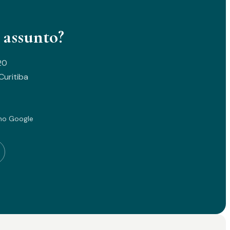
 assunto?
20
uritiba
no Google