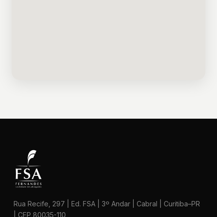
Rua Recife, 297 | Ed. FSA | 3º Andar | Cabral | Curitiba–PR
| CEP 80035-110