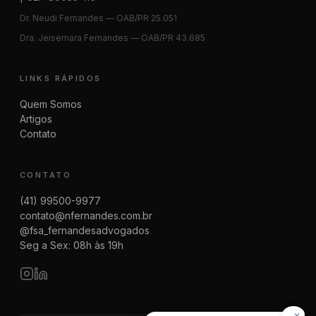
Dr. Neudi Fernandes — OAB/PR 25.051
Dra. Jeisemara Fernandes — OAB/PR 43.685
LINKS RÁPIDOS
Quem Somos
Artigos
Contato
CONTATO
(41) 99500-9977
contato@nfernandes.com.br
@fsa_fernandesadvogados
Seg a Sex: 08h às 19h
✕