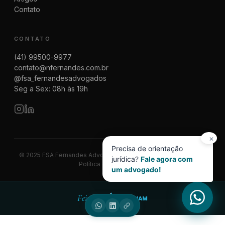
Contato
CONTATO
(41) 99500-9977
contato@nfernandes.com.br
@fsa_fernandesadvogados
Seg a Sex: 08h às 19h
✕
Precisa de orientação
© 2025 FSA Fernandes Advogados | CNPJ 08.014.774/0001-83
jurídica?
Fale agora com
Política de Privacidade
um advogado!
Feito por