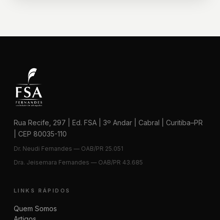
Rua Recife, 297 | Ed. FSA | 3º Andar | Cabral | Curitiba–PR
| CEP 80035-110
Dr. Neudi Fernandes — OAB/PR 25.051
Dra. Jeisemara Fernandes — OAB/PR 43.685
LINKS RÁPIDOS
Quem Somos
Artigos