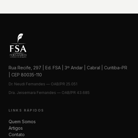
Rua Recife, 297 | Ed. FSA | 3º Andar | Cabral | Curitiba–PR
| CEP 80035-110
Dr. Neudi Fernandes — OAB/PR 25.051
Dra. Jeisemara Fernandes — OAB/PR 43.685
LINKS RÁPIDOS
Quem Somos
Artigos
Contato