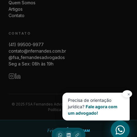
Quem Somos
Artigos
Contato
CONTATO
(41) 99500-9977
contato@nfernandes.com.br
@fsa_fernandesadvogados
Seg a Sex: 08h às 19h
✕
Precisa de orientação
© 2025 FSA Fernandes Advogados | CNPJ 08.014.774/0001-83
jurídica?
Fale agora com
Política de Privacidade
um advogado!
Feito por