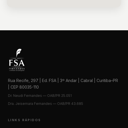
Rua Recife, 297 | Ed. FSA | 3º Andar | Cabral | Curitiba–PR
| CEP 80035-110
Dr. Neudi Fernandes — OAB/PR 25.051
Dra. Jeisemara Fernandes — OAB/PR 43.685
LINKS RÁPIDOS