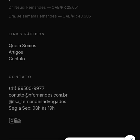
Dr. Neudi Fernandes — OAB/PR 25.051
Dra. Jeisemara Fernandes — OAB/PR 43.685
LINKS RÁPIDOS
Quem Somos
Artigos
Contato
CONTATO
(41) 99500-9977
contato@nfernandes.com.br
@fsa_fernandesadvogados
Seg a Sex: 08h às 19h
✕