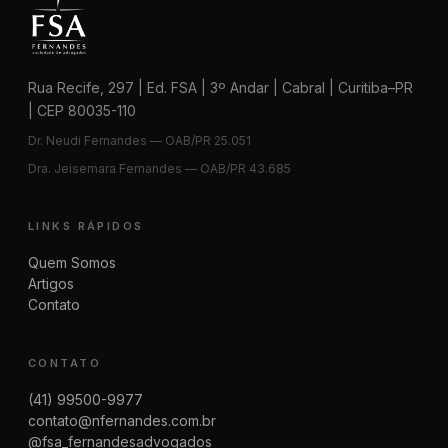
Rua Recife, 297 | Ed. FSA | 3º Andar | Cabral | Curitiba–PR
| CEP 80035-110
Dr. Neudi Fernandes — OAB/PR 25.051
Dra. Jeisemara Fernandes — OAB/PR 43.685
LINKS RÁPIDOS
Quem Somos
Artigos
Contato
CONTATO
(41) 99500-9977
contato@nfernandes.com.br
@fsa_fernandesadvogados