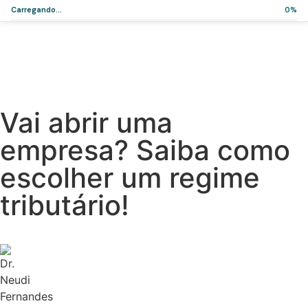
Carregando...
0%
Home
>
Artigos
>
Vai abrir uma empresa? Saiba como escolher um
regime tributário!
Artigos
Vai abrir uma
empresa? Saiba como
escolher um regime
tributário!
·
·
Dr. Neudi Fernandes
4 de setembro de 2023
3 min de leitura