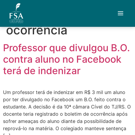
Tag:
boletim de
ocorrência
Quem Somos
Professor que divulgou B.O.
Áreas de Atuação
contra aluno no Facebook
Artigos
terá de indenizar
Credenciais
Um professor terá de indenizar em R$ 3 mil um aluno
Contato
por ter divulgado no Facebook um B.O. feito contra o
estudante. A decisão é da 10ª câmara Cível do TJ/RS. O
Fale com um advogado
docente teria registrado o boletim de ocorrência após
sofrer ameaças do aluno diante da possibilidade de
reprová-lo na matéria. O colegiado manteve sentença