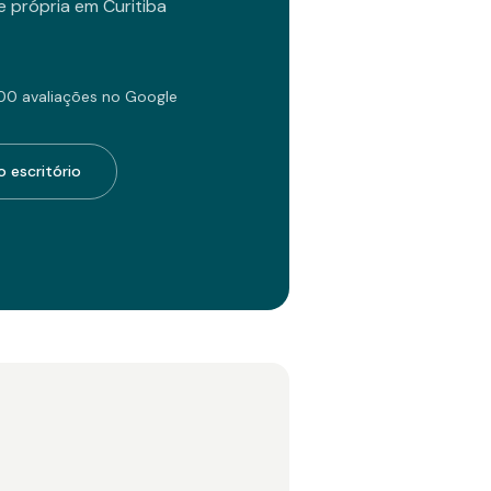
 própria em Curitiba
00 avaliações no Google
 escritório