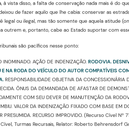
da, à vista disso, a falta de conservação nada mais é do 
deixou de fazer aquilo que lhe cabia: conservar as estrad
é legal ou ilegal, mas tão somente que aquela atitude (o
a outrem e, portanto, cabe ao Estado suportar com ess
ribunais são pacíficos nesse ponto:
 INOMINADO. AÇÃO DE INDENIZAÇÃO.
RODOVIA. DESNI
 E NA RODA DO VEÍCULO DO AUTOR COMPATÍVEIS CO
A.
RESPONSABILIDADE OBJETIVA DA CONCESSIONÁRIA 
ECIDA. ÔNUS DA DEMANDADA DE AFASTAR DE DEMONS
DAMENTE COM SEU DEVER DE MANUTENÇÃO DA RODOVI
MBIU. VALOR DA INDENIZAÇÃO FIXADO COM BASE EM 
R PRESUMIDA. RECURSO IMPROVIDO. (Recurso Cível Nº 
 Cível, Turmas Recursais, Relator: Roberto Behrensdorf 