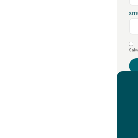
SIT
Salv