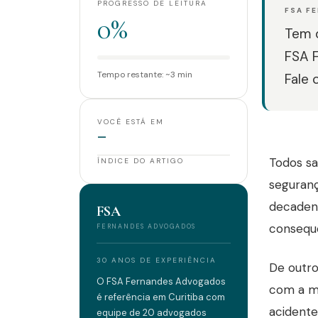
PROGRESSO DE LEITURA
FSA F
0%
Tem d
FSA 
Tempo restante: ~3 min
Fale 
VOCÊ ESTÁ EM
—
Todos sa
ÍNDICE DO ARTIGO
seguranç
decaden
FSA
consequ
FERNANDES ADVOGADOS
30 ANOS DE EXPERIÊNCIA
De outro
O FSA Fernandes Advogados
com a ma
é referência em Curitiba com
acidente
equipe de 20 advogados