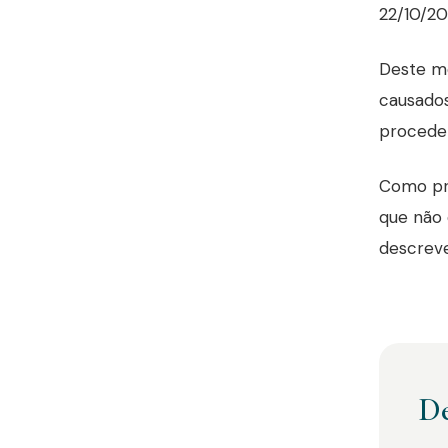
22/10/20
Deste mo
causados
proceden
Como pro
que não 
descreve
De