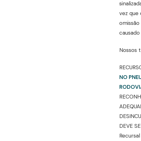
sinaliza
vez que 
omissão 
causado 
Nossos t
RECURSO
NO PNEU
RODOVI
RECONH
ADEQUA
DESINCU
DEVE SE
Recursal