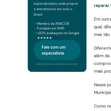
especializados, sede própria
reparar 
e atendimento em todo o
Brasil.
Em outra
Membro da ANACON
qual, di
Fundado em 1995
+300 avaliações no Google
mas tão 
★★★★★
Fale com um
Diferent
especialista
além de 
comprov
Atendimento presencial e online
mais pod
Nesse po
Municípi
Como nar