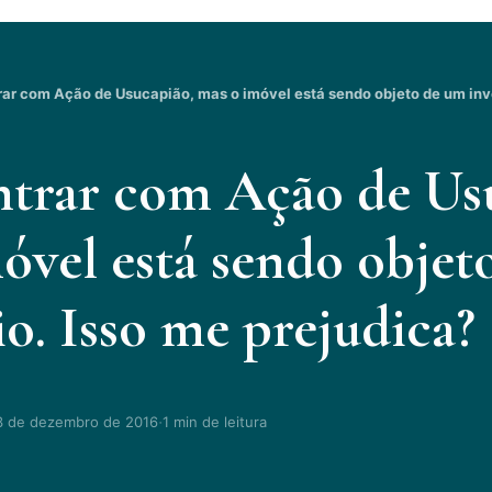
rar com Ação de Usucapião, mas o imóvel está sendo objeto de um inve
trar com Ação de Us
óvel está sendo objet
io. Isso me prejudica?
·
3 de dezembro de 2016
1 min de leitura