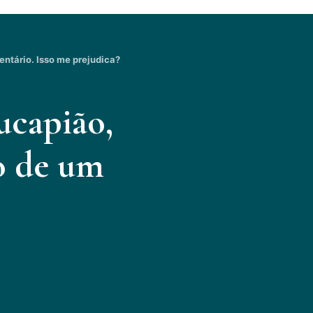
ntário. Isso me prejudica?
ucapião,
o de um