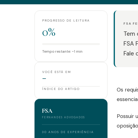
PROGRESSO DE LEITURA
FSA F
0%
Tem d
FSA 
Tempo restante: ~1 min
Fale 
VOCÊ ESTÁ EM
—
Os requi
ÍNDICE DO ARTIGO
essencia
FSA
Possuir 
FERNANDES ADVOGADOS
oposição
30 ANOS DE EXPERIÊNCIA