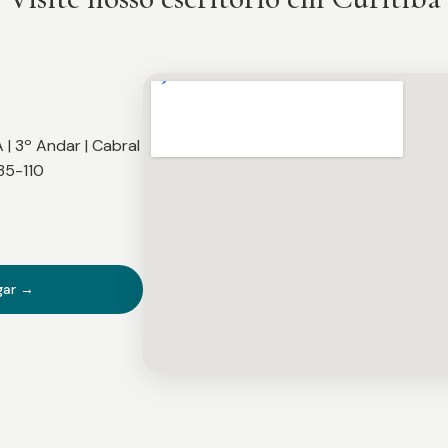
A | 3º Andar | Cabral
35-110
gar →