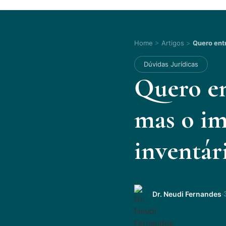
Home
>
Artigos
>
Quero ent
Dúvidas Jurídicas
Quero en
mas o im
inventár
·
Dr. Neudi Fernandes