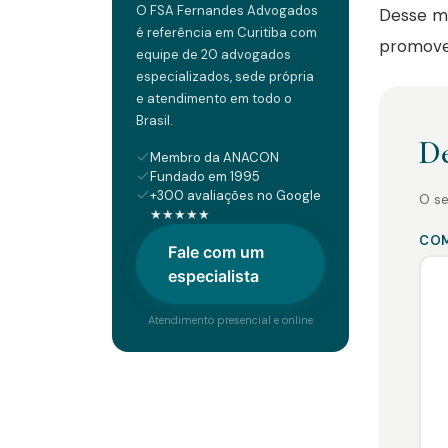
O FSA Fernandes Advogados
Desse mo
é referência em Curitiba com
promover
equipe de 20 advogados
especializados, sede própria
e atendimento em todo o
Brasil.
De
Membro da ANACON
Fundado em 1995
+300 avaliações no Google
O se
★★★★★
CO
Fale com um
especialista
Atendimento presencial e online