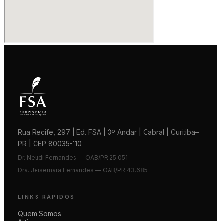
Rua Recife, 297 | Ed. FSA | 3º Andar | Cabral | Curitiba–
PR | CEP 80035-110
Dr. Neudi Fernandes — OAB/PR 25.051
Dra. Jeisemara Fernandes — OAB/PR 43.685
LINKS RÁPIDOS
Quem Somos