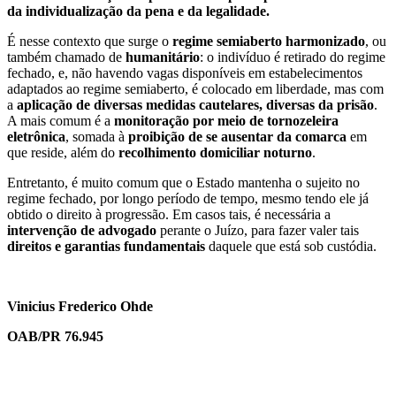
da individualização da pena e da legalidade.
É nesse contexto que surge o
regime semiaberto harmonizado
, ou
também chamado de
humanitário
: o indivíduo é retirado do regime
fechado, e, não havendo vagas disponíveis em estabelecimentos
adaptados ao regime semiaberto, é colocado em liberdade, mas com
a
aplicação de diversas medidas cautelares, diversas da prisão
.
A mais comum é a
monitoração por meio de tornozeleira
eletrônica
, somada à
proibição de se ausentar da comarca
em
que reside, além do
recolhimento domiciliar noturno
.
Entretanto, é muito comum que o Estado mantenha o sujeito no
regime fechado, por longo período de tempo, mesmo tendo ele já
obtido o direito à progressão. Em casos tais, é necessária a
intervenção de advogado
perante o Juízo, para fazer valer tais
direitos e garantias fundamentais
daquele que está sob custódia.
Vinicius Frederico Ohde
OAB/PR 76.945