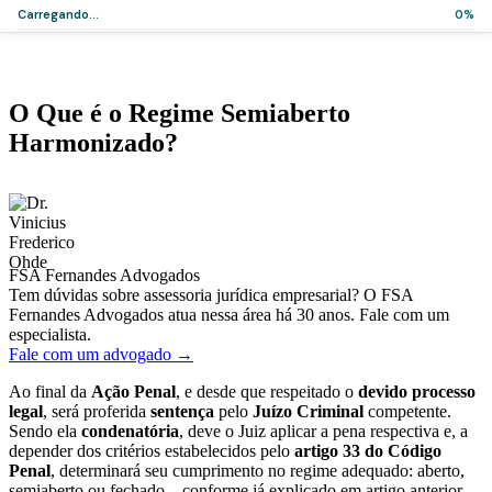
Carregando...
0%
Home
>
Artigos
>
O Que é o Regime Semiaberto Harmonizado?
Artigos
O Que é o Regime Semiaberto
Harmonizado?
·
·
Dr. Vinicius Frederico Ohde
6 de maio de 2020
2 min de leitura
FSA Fernandes Advogados
Tem dúvidas sobre assessoria jurídica empresarial? O FSA
Fernandes Advogados atua nessa área há 30 anos. Fale com um
especialista.
Fale com um advogado →
Ao final da
Ação Penal
, e desde que respeitado o
devido processo
legal
, será proferida
sentença
pelo
Juízo Criminal
competente.
Sendo ela
condenatória
, deve o Juiz aplicar a pena respectiva e, a
depender dos critérios estabelecidos pelo
artigo 33 do Código
Penal
, determinará seu cumprimento no regime adequado: aberto,
semiaberto ou fechado – conforme já explicado em artigo anterior