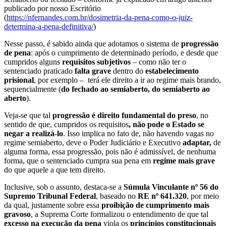
publicado por nosso Escritório
(
https://nfernandes.com.br/dosimetria-da-pena-como-o-juiz-
determina-a-pena-definitiva/
)
Nesse passo, é sabido ainda que adotamos o sistema de
progressão
de pena
: após o cumprimento de determinado período, e desde que
cumpridos alguns
requisitos subjetivos
– como não ter o
sentenciado praticado
falta grave
dentro do
estabelecimento
prisional
, por exemplo – terá ele direito a ir ao regime mais brando,
sequencialmente (
do fechado ao semiaberto, do semiaberto ao
aberto
).
Veja-se que tal
progressão é direito fundamental do preso
, no
sentido de que, cumpridos os requisitos
, não pode o Estado se
negar a realizá-lo
. Isso implica no fato de, não havendo vagas no
regime semiaberto, deve o Poder Judiciário e Executivo
adaptar,
de
alguma forma, essa progressão, pois não é admissível, de nenhuma
forma, que o sentenciado cumpra sua pena em
regime mais grave
do que aquele a que tem direito.
Inclusive, sob o assunto, destaca-se a
Súmula Vinculante nº 56 do
Supremo Tribunal Federal
, baseado no
RE nº 641.320
, por meio
da qual, justamente sobre essa
proibição de cumprimento mais
gravoso
, a Suprema Corte formalizou o entendimento de que tal
excesso na execução
da pena
viola os
princípios constitucionais