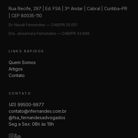
Rua Recife, 297 | Ed. FSA | 3º Andar | Cabral | Curitiba–PR
| CEP 80035-110
Dr. Neudi Fernandes — OAB/PR 25.051
Dra. Jeisemara Fernandes — OAB/PR 43.685
LINKS RÁPIDOS
Quem Somos
Artigos
Contato
CONTATO
(41) 99500-9977
contato@nfernandes.com.br
@fsa_fernandesadvogados
Seg a Sex: 08h às 19h