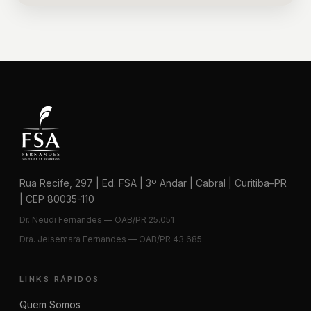
Rua Recife, 297 | Ed. FSA | 3º Andar | Cabral | Curitiba–PR
| CEP 80035-110
Dr. Neudi Fernandes — OAB/PR 25.051
Dra. Jeisemara Fernandes — OAB/PR 43.685
LINKS RÁPIDOS
Quem Somos