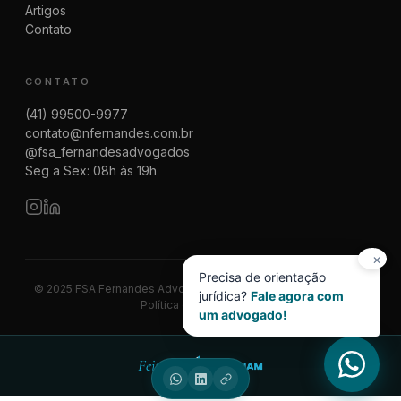
Artigos
Contato
CONTATO
(41) 99500-9977
contato@nfernandes.com.br
@fsa_fernandesadvogados
Seg a Sex: 08h às 19h
✕
Precisa de orientação
© 2025 FSA Fernandes Advogados | CNPJ 08.014.774/0001-83
jurídica?
Fale agora com
Política de Privacidade
um advogado!
Feito por