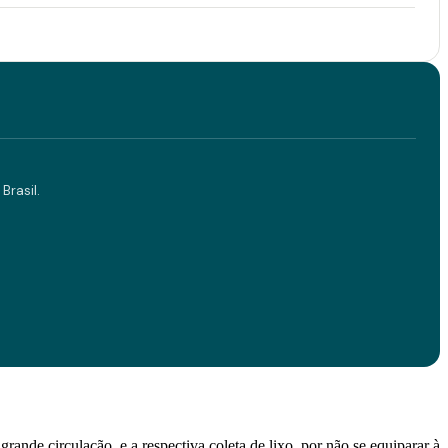
Brasil.
ande circulação, e a respectiva coleta de lixo, por não se equiparar à