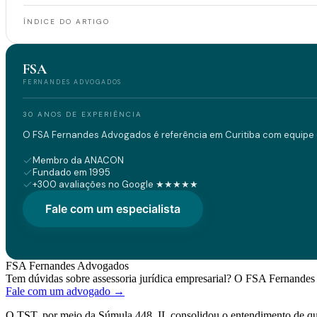
ÍNDICE DO ARTIGO
FSA
FERNANDES ADVOGADOS
30 ANOS DE EXPERIÊNCIA
O FSA Fernandes Advogados é referência em Curitiba com equipe d
Membro da ANACON
Fundado em 1995
+300 avaliações no Google ★★★★★
Fale com um especialista
FSA Fernandes Advogados
Tem dúvidas sobre assessoria jurídica empresarial? O FSA Fernandes 
Fale com um advogado →
O TST, por meio da Súmula 448, II, consolidou o entendimento de que a