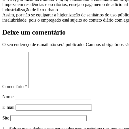
limpeza em residências e escritórios, enseja o pagamento de adicion
industrialização de lixo urbano.
Assim, por não se equiparar a higienização de sanitários de uso público
insalubridade, pois o empregado está sujeito ao contato diário com ag
Deixe um comentário
O seu endereço de e-mail não será publicado.
Campos obrigatórios s
Comentário
*
Nome
E-mail
Site
Salvar meus dados neste navegador para a próxima vez que eu co