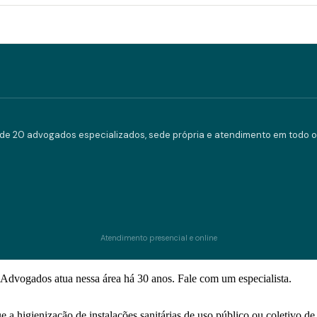
e 20 advogados especializados, sede própria e atendimento em todo o 
Atendimento presencial e online
Advogados atua nessa área há 30 anos. Fale com um especialista.
 higienização de instalações sanitárias de uso público ou coletivo de gr