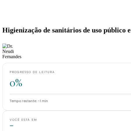
Home
>
Artigos
>
Higienização de sanitários de uso público e coletivo enseja 
Artigos
Higienização de sanitários de uso público 
·
·
Dr. Neudi Fernandes
11 de agosto de 2016
1 min de leitura
PROGRESSO DE LEITURA
0%
Tempo restante: ~1 min
VOCÊ ESTÁ EM
—