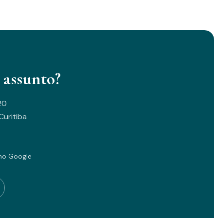
 assunto?
20
uritiba
no Google