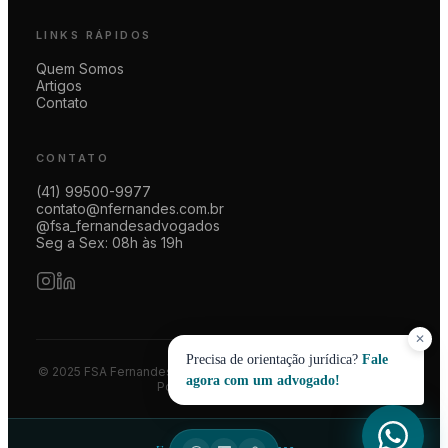
LINKS RÁPIDOS
Quem Somos
Artigos
Contato
CONTATO
(41) 99500-9977
contato@nfernandes.com.br
@fsa_fernandesadvogados
Seg a Sex: 08h às 19h
✕
Precisa de orientação jurídica?
Fale
© 2025 FSA Fernandes Advogados | CNPJ 08.014.774/0001-83
agora com um advogado!
Política de Privacidade