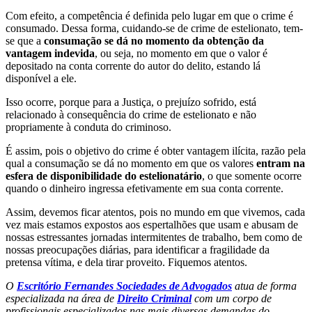
Com efeito, a competência é definida pelo lugar em que o crime é
consumado. Dessa forma, cuidando-se de crime de estelionato, tem-
se que a
consumação se dá no momento da obtenção da
vantagem indevida
, ou seja, no momento em que o valor é
depositado na conta corrente do autor do delito, estando lá
disponível a ele.
Isso ocorre, porque para a Justiça, o prejuízo sofrido, está
relacionado à consequência do crime de estelionato e não
propriamente à conduta do criminoso.
É assim, pois o objetivo do crime é obter vantagem ilícita, razão pela
qual a consumação se dá no momento em que os valores
entram na
esfera de disponibilidade do estelionatário
, o que somente ocorre
quando o dinheiro ingressa efetivamente em sua conta corrente.
Assim, devemos ficar atentos, pois no mundo em que vivemos, cada
vez mais estamos expostos aos espertalhões que usam e abusam de
nossas estressantes jornadas intermitentes de trabalho, bem como de
nossas preocupações diárias, para identificar a fragilidade da
pretensa vítima, e dela tirar proveito. Fiquemos atentos.
O
Escritório Fernandes Sociedades de Advogados
atua de forma
especializada na área de
Direito Criminal
com um corpo de
profissionais especializados nas mais diversas demandas do