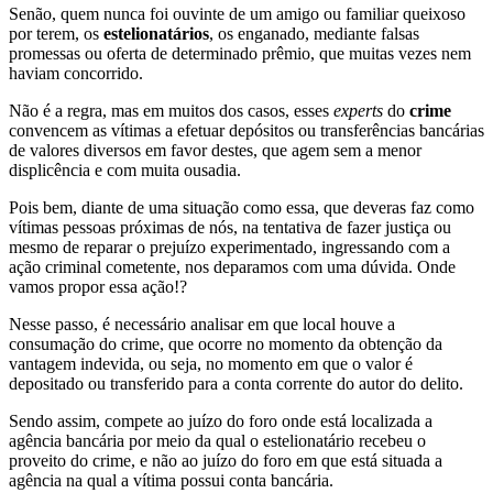
Senão, quem nunca foi ouvinte de um amigo ou familiar queixoso
por terem, os
estelionatários
, os enganado, mediante falsas
promessas ou oferta de determinado prêmio, que muitas vezes nem
haviam concorrido.
Não é a regra, mas em muitos dos casos, esses
experts
do
crime
convencem as vítimas a efetuar depósitos ou transferências bancárias
de valores diversos em favor destes, que agem sem a menor
displicência e com muita ousadia.
Pois bem, diante de uma situação como essa, que deveras faz como
vítimas pessoas próximas de nós, na tentativa de fazer justiça ou
mesmo de reparar o prejuízo experimentado, ingressando com a
ação criminal cometente, nos deparamos com uma dúvida. Onde
vamos propor essa ação!?
Nesse passo, é necessário analisar em que local houve a
consumação do crime, que ocorre no momento da obtenção da
vantagem indevida, ou seja, no momento em que o valor é
depositado ou transferido para a conta corrente do autor do delito.
Sendo assim, compete ao juízo do foro onde está localizada a
agência bancária por meio da qual o estelionatário recebeu o
proveito do crime, e não ao juízo do foro em que está situada a
agência na qual a vítima possui conta bancária.