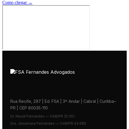
Como chegar →
Rua Recife, 297 | Ed. FSA | 3º Andar | Cabral | Curitiba–
PR | CEP 80035-110
Dr. Neudi Fernandes — OAB/PR 25.051
Dra. Jeisemara Fernandes — OAB/PR 43.685