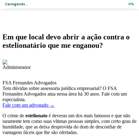
Carregando...
0%
Home
>
Artigos
>
Em que local devo abrir a ação contra o estelionatário que
me enganou?
Artigos
Em que local devo abrir a ação contra o
estelionatário que me enganou?
·
·
Administrador
24 de outubro de 2017
3 min de leitura
FSA Fernandes Advogados
Tem dúvidas sobre assessoria jurídica empresarial? O FSA
Fernandes Advogados atua nessa área há 30 anos. Fale com um
especialista.
Fale com um advogado →
O crime de
estelionato
é deveras um dos mais famosos e que não
raramente tem como suas vítimas pessoas simples, com certo grau de
humildade, que as deixa desprovida do dom de desconfiar de
vantagens fáceis que lhe são ofertadas.