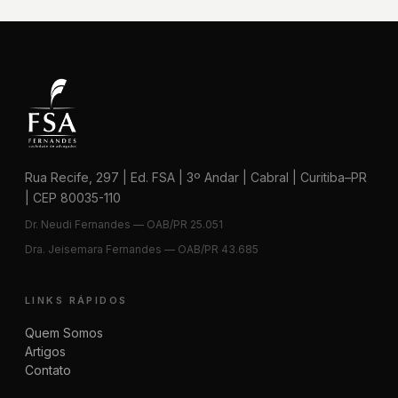
Rua Recife, 297 | Ed. FSA | 3º Andar | Cabral | Curitiba–PR
| CEP 80035-110
Dr. Neudi Fernandes — OAB/PR 25.051
Dra. Jeisemara Fernandes — OAB/PR 43.685
LINKS RÁPIDOS
Quem Somos
Artigos
Contato