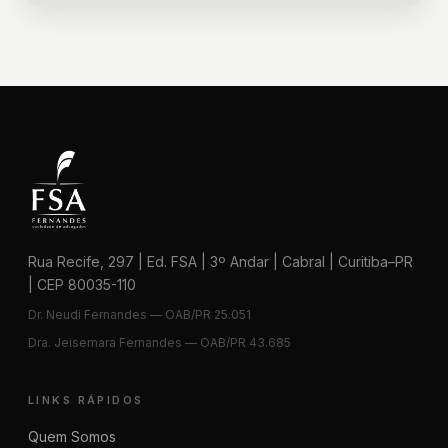
Rua Recife, 297 | Ed. FSA | 3º Andar | Cabral | Curitiba–PR
| CEP 80035-110
Dr. Neudi Fernandes — OAB/PR 25.051
Dra. Jeisemara Fernandes — OAB/PR 43.685
LINKS RÁPIDOS
Quem Somos