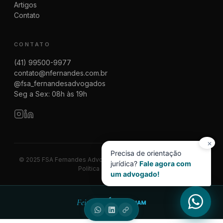
Artigos
Contato
CONTATO
(41) 99500-9977
contato@nfernandes.com.br
@fsa_fernandesadvogados
Seg a Sex: 08h às 19h
✕
Precisa de orientação
© 2025 FSA Fernandes Advogados | CNPJ 08.014.774/0001-83
jurídica?
Fale agora com
Política de Privacidade
um advogado!
Feito por