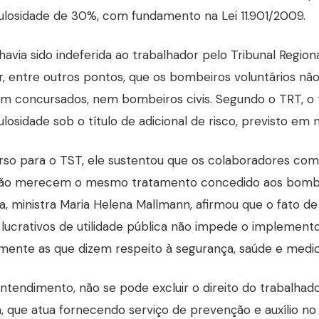
ulosidade de 30%, com fundamento na Lei 11.901/2009.
havia sido indeferida ao trabalhador pelo Tribunal Region
, entre outros pontos, que os bombeiros voluntários não
m concursados, nem bombeiros civis. Segundo o TRT, o tr
ulosidade sob o título de adicional de risco, previsto em 
so para o TST, ele sustentou que os colaboradores com
ão merecem o mesmo tratamento concedido aos bombeir
ra, ministra Maria Helena Mallmann, afirmou que o fato d
 lucrativos de utilidade pública não impede o implemento
mente as que dizem respeito à segurança, saúde e medic
ntendimento, não se pode excluir o direito do trabalhado
 que atua fornecendo serviço de prevenção e auxílio no