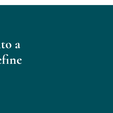
to a
efine