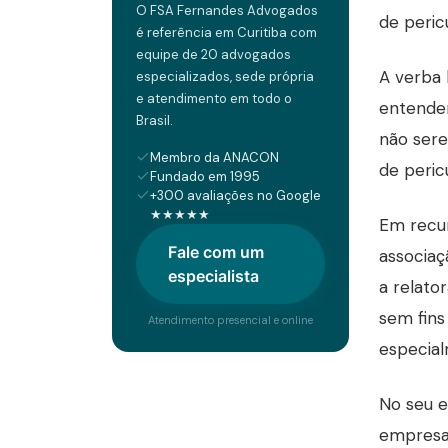
O FSA Fernandes Advogados
de peric
é referência em Curitiba com
equipe de 20 advogados
A verba 
especializados, sede própria
e atendimento em todo o
entender
Brasil.
não sere
Membro da ANACON
de peric
Fundado em 1995
+300 avaliações no Google
★★★★★
Em recur
Fale com um
associaç
especialista
a relato
sem fins
Atendimento presencial e online
especial
No seu e
empresa,