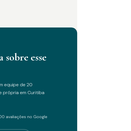
a sobre esse
m equipe de 20
 própria em Curitiba
00 avaliações no Google