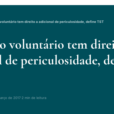
oluntário tem direito a adicional de periculosidade, define TST
 voluntário tem direi
l de periculosidade, d
·
arço de 2017
2 min de leitura