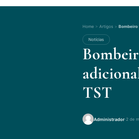
Home
>
Artigos
>
Bombeiro v
Notícias
Bombeiro
adiciona
TST
·
Administrador
2 de m