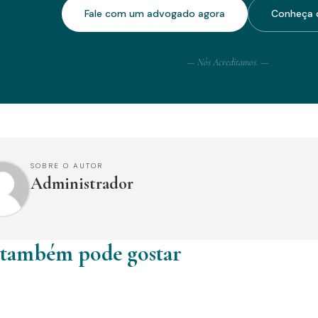
Fale com um advogado agora
Conheça o
— Nós Acreditamos. —
SOBRE O AUTOR
Administrador
 também pode gostar