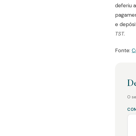
deferiu 
pagament
e depós
TST.
Fonte:
C
De
O se
CO