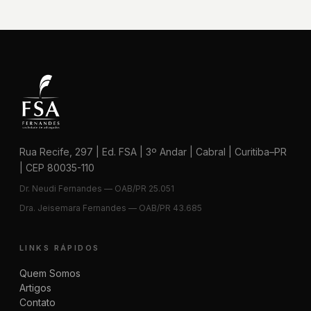
Rua Recife, 297 | Ed. FSA | 3º Andar | Cabral | Curitiba–PR
| CEP 80035-110
Dr. Neudi Fernandes — OAB/PR 25.051
Dra. Jeisemara Fernandes — OAB/PR 43.685
LINKS RÁPIDOS
Quem Somos
Artigos
Contato