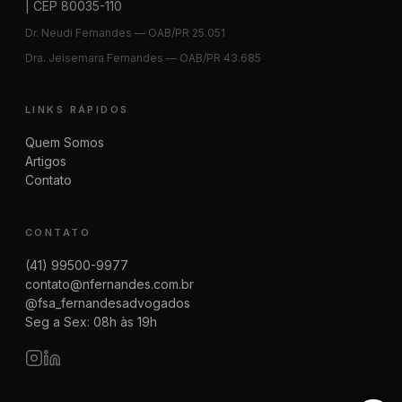
| CEP 80035-110
Dr. Neudi Fernandes — OAB/PR 25.051
Dra. Jeisemara Fernandes — OAB/PR 43.685
LINKS RÁPIDOS
Quem Somos
Artigos
Contato
CONTATO
(41) 99500-9977
contato@nfernandes.com.br
@fsa_fernandesadvogados
Seg a Sex: 08h às 19h