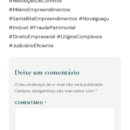
#ResoluçãoDeConflitos
#MilanoEmpreendimentos
#SantaRitaEmpreendimentos #NovaIguaçu
#Imóvel #FraudePatrimonial
#DireitoEmpresarial #LitígiosComplexos
#JudiciárioEficiente
Deixe um comentário
O seu endereço de e-mail não será publicado.
Campos obrigatórios são marcados com
*
COMENTÁRIO
*