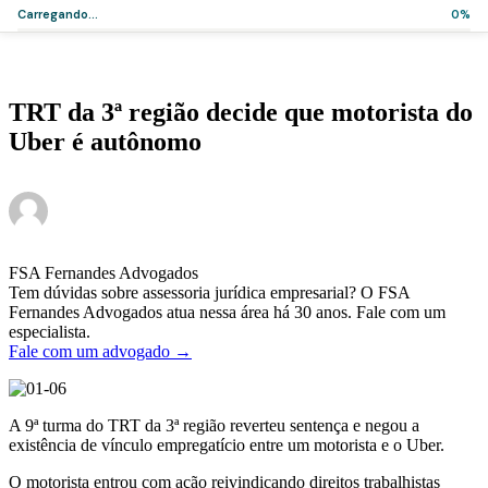
Carregando...
0%
Home
>
Artigos
>
TRT da 3ª região decide que motorista do Uber é autônomo
Notícias
TRT da 3ª região decide que motorista do
Uber é autônomo
·
·
Administrador
1 de junho de 2017
2 min de leitura
FSA Fernandes Advogados
Tem dúvidas sobre assessoria jurídica empresarial? O FSA
Fernandes Advogados atua nessa área há 30 anos. Fale com um
especialista.
Fale com um advogado →
A 9ª turma do TRT da 3ª região reverteu sentença e negou a
existência de vínculo empregatício entre um motorista e o Uber.
O motorista entrou com ação reivindicando direitos trabalhistas