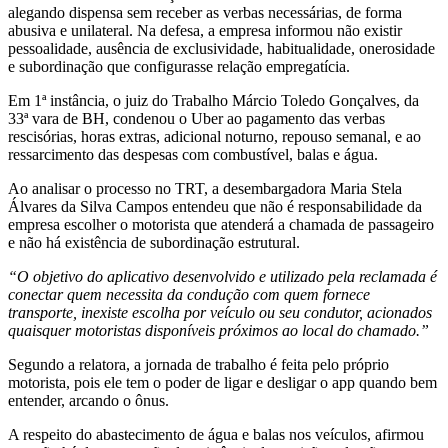
alegando dispensa sem receber as verbas necessárias, de forma
abusiva e unilateral. Na defesa, a empresa informou não existir
pessoalidade, ausência de exclusividade, habitualidade, onerosidade
e subordinação que configurasse relação empregatícia.
Em 1ª instância, o juiz do Trabalho Márcio Toledo Gonçalves, da
33ª vara de BH, condenou o Uber ao pagamento das verbas
rescisórias, horas extras, adicional noturno, repouso semanal, e ao
ressarcimento das despesas com combustível, balas e água.
Ao analisar o processo no TRT, a desembargadora Maria Stela
Álvares da Silva Campos entendeu que não é responsabilidade da
empresa escolher o motorista que atenderá a chamada de passageiro
e não há existência de subordinação estrutural.
“O objetivo do aplicativo desenvolvido e utilizado pela reclamada é
conectar quem necessita da condução com quem fornece
transporte, inexiste escolha por veículo ou seu condutor, acionados
quaisquer motoristas disponíveis próximos ao local do chamado.”
Segundo a relatora, a jornada de trabalho é feita pelo próprio
motorista, pois ele tem o poder de ligar e desligar o app quando bem
entender, arcando o ônus.
A respeito do abastecimento de água e balas nos veículos, afirmou