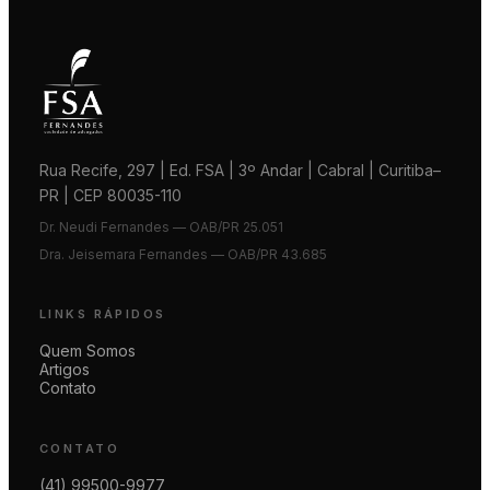
Rua Recife, 297 | Ed. FSA | 3º Andar | Cabral | Curitiba–
PR | CEP 80035-110
Dr. Neudi Fernandes — OAB/PR 25.051
Dra. Jeisemara Fernandes — OAB/PR 43.685
LINKS RÁPIDOS
Quem Somos
Artigos
Contato
CONTATO
(41) 99500-9977