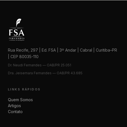
Rua Recife, 297 | Ed. FSA | 3º Andar | Cabral | Curitiba–PR
| CEP 80035-110
Dr. Neudi Fernandes — OAB/PR 25.051
Dra. Jeisemara Fernandes — OAB/PR 43.685
LINKS RÁPIDOS
Quem Somos
Artigos
Contato