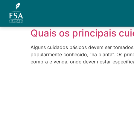
Tag:
revisão de c
Quais os principais cu
Quem Somos
Alguns cuidados básicos devem ser tomados
Áreas de Atuação
popularmente conhecido, “na planta”. Os pri
compra e venda, onde devem estar especifica
Artigos
Credenciais
Contato