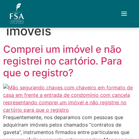
Tag:
registro de
imoveis
Quem Somos
Comprei um imóvel e não
Áreas de Atuação
registrei no cartório. Para
Artigos
que o registro?
Credenciais
Contato
Fale com um advogado
Frequentemente, nos deparamos com pessoas que
adquiriram imóveis pelos chamados “contratos de
gaveta”, instrumentos firmados entre particulares que