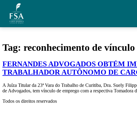
Ir para o conteúdo
Quem Somos
Tag:
reconhecimento de vínculo
Áreas de Atuação
FERNANDES ADVOGADOS OBTÉM IM
Artigos
TRABALHADOR AUTÔNOMO DE CAR
Credenciais
A Juíza Titular da 23ª Vara do Trabalho de Curitiba, Dra. Suely Fil
de Advogados, tem vínculo de emprego com a respectiva Tomadora do
Contato
Todos os direitos reservados