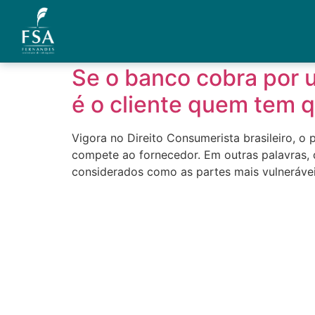
Tag:
reclamação 
Se o banco cobra por 
Quem Somos
é o cliente quem tem q
Áreas de Atuação
Vigora no Direito Consumerista brasileiro, o
Artigos
compete ao fornecedor. Em outras palavras, 
considerados como as partes mais vulnerávei
Credenciais
Contato