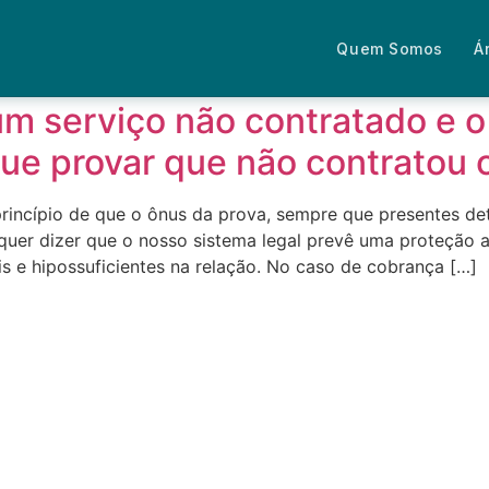
de consumidor
Quem Somos
Á
um serviço não contratado e 
ue provar que não contratou 
 princípio de que o ônus da prova, sempre que presentes det
quer dizer que o nosso sistema legal prevê uma proteção 
s e hipossuficientes na relação. No caso de cobrança […]
Fale com um advogado