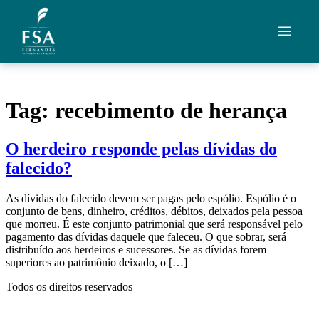
Ir para o conteúdo
Quem Somos
Tag:
recebimento de herança
Áreas de Atuação
O herdeiro responde pelas dívidas do
Artigos
falecido?
Credenciais
As dívidas do falecido devem ser pagas pelo espólio. Espólio é o
conjunto de bens, dinheiro, créditos, débitos, deixados pela pessoa
Contato
que morreu. É este conjunto patrimonial que será responsável pelo
pagamento das dívidas daquele que faleceu. O que sobrar, será
distribuído aos herdeiros e sucessores. Se as dívidas forem
Fale com um advogado
superiores ao patrimônio deixado, o […]
Todos os direitos reservados