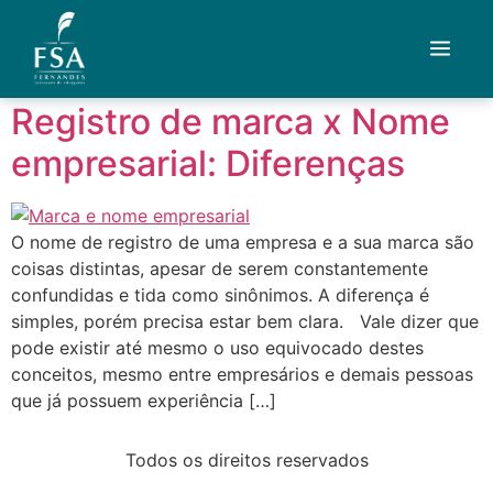
Tag:
produtos
Registro de marca x Nome
Quem Somos
empresarial: Diferenças
Áreas de Atuação
Artigos
O nome de registro de uma empresa e a sua marca são
coisas distintas, apesar de serem constantemente
confundidas e tida como sinônimos. A diferença é
Credenciais
simples, porém precisa estar bem clara. Vale dizer que
pode existir até mesmo o uso equivocado destes
Contato
conceitos, mesmo entre empresários e demais pessoas
que já possuem experiência […]
Fale com um advogado
Todos os direitos reservados