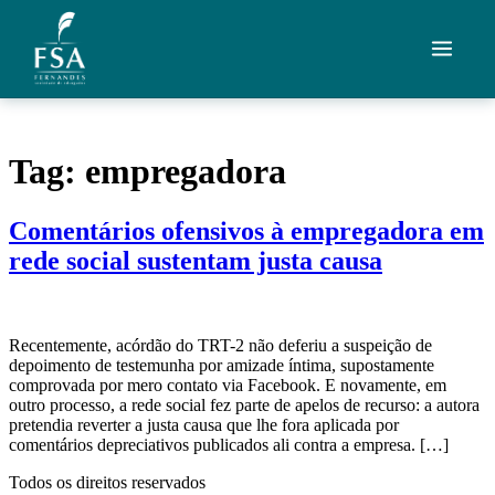
Ir para o conteúdo
Quem Somos
Tag:
empregadora
Áreas de Atuação
Comentários ofensivos à empregadora em
Artigos
rede social sustentam justa causa
Credenciais
Contato
Recentemente, acórdão do TRT-2 não deferiu a suspeição de
depoimento de testemunha por amizade íntima, supostamente
comprovada por mero contato via Facebook. E novamente, em
Fale com um advogado
outro processo, a rede social fez parte de apelos de recurso: a autora
pretendia reverter a justa causa que lhe fora aplicada por
comentários depreciativos publicados ali contra a empresa. […]
Todos os direitos reservados