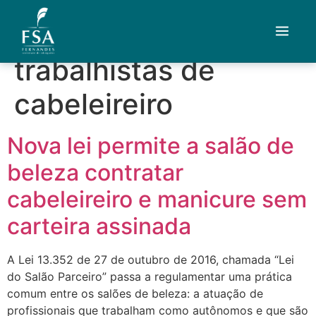
Tag:
direitos
trabalhistas de
Quem Somos
cabeleireiro
Áreas de Atuação
Nova lei permite a salão de
Artigos
beleza contratar
Credenciais
cabeleireiro e manicure sem
carteira assinada
Contato
A Lei 13.352 de 27 de outubro de 2016, chamada “Lei
Fale com um advogado
do Salão Parceiro” passa a regulamentar uma prática
comum entre os salões de beleza: a atuação de
profissionais que trabalham como autônomos e que são