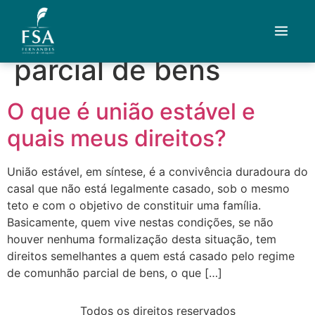
Tag:
comunhão
parcial de bens
Quem Somos
O que é união estável e
Áreas de Atuação
quais meus direitos?
Artigos
União estável, em síntese, é a convivência duradoura do
casal que não está legalmente casado, sob o mesmo
Credenciais
teto e com o objetivo de constituir uma família.
Basicamente, quem vive nestas condições, se não
Contato
houver nenhuma formalização desta situação, tem
direitos semelhantes a quem está casado pelo regime
Fale com um advogado
de comunhão parcial de bens, o que […]
Todos os direitos reservados