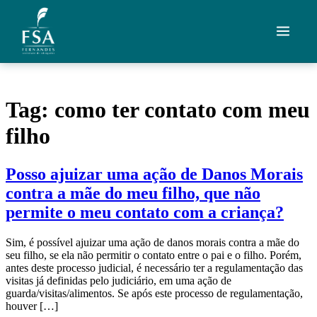
Ir para o conteúdo
Quem Somos
Tag:
como ter contato com meu
Áreas de Atuação
filho
Artigos
Posso ajuizar uma ação de Danos Morais
Credenciais
contra a mãe do meu filho, que não
permite o meu contato com a criança?
Contato
Sim, é possível ajuizar uma ação de danos morais contra a mãe do
Fale com um advogado
seu filho, se ela não permitir o contato entre o pai e o filho. Porém,
antes deste processo judicial, é necessário ter a regulamentação das
visitas já definidas pelo judiciário, em uma ação de
guarda/visitas/alimentos. Se após este processo de regulamentação,
houver […]