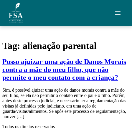
Ir para o conteúdo
Quem Somos
Tag:
alienação parental
Áreas de Atuação
Posso ajuizar uma ação de Danos Morais
Artigos
contra a mãe do meu filho, que não
Credenciais
permite o meu contato com a criança?
Contato
Sim, é possível ajuizar uma ação de danos morais contra a mãe do
seu filho, se ela não permitir o contato entre o pai e o filho. Porém,
antes deste processo judicial, é necessário ter a regulamentação das
Fale com um advogado
visitas já definidas pelo judiciário, em uma ação de
guarda/visitas/alimentos. Se após este processo de regulamentação,
houver […]
Todos os direitos reservados