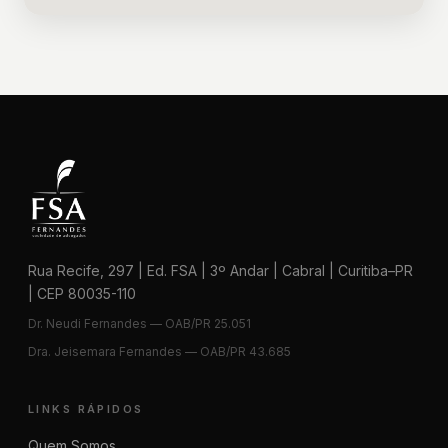
Rua Recife, 297 | Ed. FSA | 3º Andar | Cabral | Curitiba–PR
| CEP 80035-110
Dr. Neudi Fernandes — OAB/PR 25.051
Dra. Jeisemara Fernandes — OAB/PR 43.685
LINKS RÁPIDOS
Quem Somos