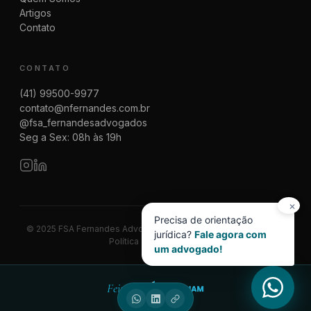
Artigos
Contato
CONTATO
(41) 99500-9977
contato@nfernandes.com.br
@fsa_fernandesadvogados
Seg a Sex: 08h às 19h
✕
Precisa de orientação
© 2025 FSA Fernandes Advogados | CNPJ 08.014.774/0001-83
jurídica?
Fale agora com
Política de Privacidade
um advogado!
Feito por