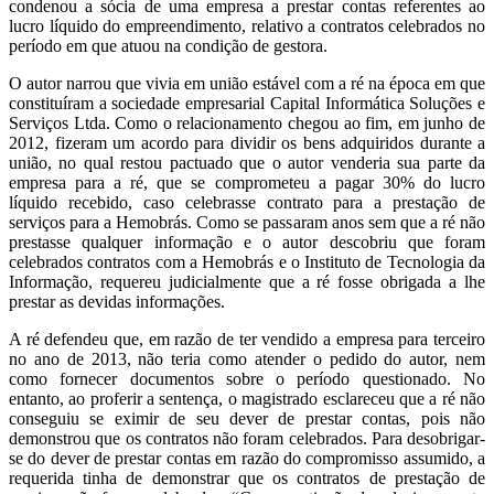
condenou a sócia de uma empresa a prestar contas referentes ao
lucro líquido do empreendimento, relativo a contratos celebrados no
período em que atuou na condição de gestora.
O autor narrou que vivia em união estável com a ré na época em que
constituíram a sociedade empresarial Capital Informática Soluções e
Serviços Ltda. Como o relacionamento chegou ao fim, em junho de
2012, fizeram um acordo para dividir os bens adquiridos durante a
união, no qual restou pactuado que o autor venderia sua parte da
empresa para a ré, que se comprometeu a pagar 30% do lucro
líquido recebido, caso celebrasse contrato para a prestação de
serviços para a Hemobrás. Como se passaram anos sem que a ré não
prestasse qualquer informação e o autor descobriu que foram
celebrados contratos com a Hemobrás e o Instituto de Tecnologia da
Informação, requereu judicialmente que a ré fosse obrigada a lhe
prestar as devidas informações.
A ré defendeu que, em razão de ter vendido a empresa para terceiro
no ano de 2013, não teria como atender o pedido do autor, nem
como fornecer documentos sobre o período questionado. No
entanto, ao proferir a sentença, o magistrado esclareceu que a ré não
conseguiu se eximir de seu dever de prestar contas, pois não
demonstrou que os contratos não foram celebrados. Para desobrigar-
se do dever de prestar contas em razão do compromisso assumido, a
requerida tinha de demonstrar que os contratos de prestação de