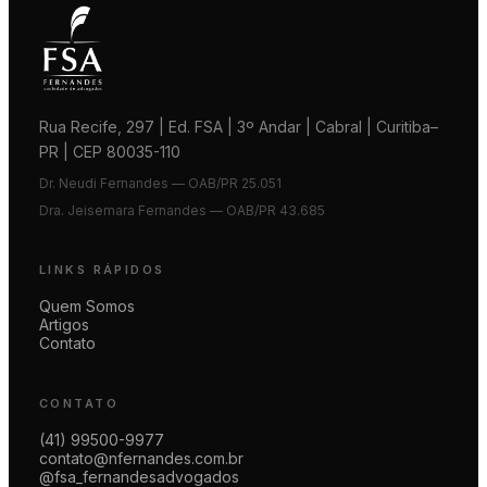
Rua Recife, 297 | Ed. FSA | 3º Andar | Cabral | Curitiba–
PR | CEP 80035-110
Dr. Neudi Fernandes — OAB/PR 25.051
Dra. Jeisemara Fernandes — OAB/PR 43.685
LINKS RÁPIDOS
Quem Somos
Artigos
Contato
CONTATO
(41) 99500-9977
contato@nfernandes.com.br
@fsa_fernandesadvogados