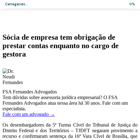
Carregando...
0%
Home
>
Artigos
>
Sócia de empresa tem obrigação de prestar contas
enquanto no cargo de gestora
Notícias
Sócia de empresa tem obrigação de
prestar contas enquanto no cargo de
gestora
·
·
Dr. Neudi Fernandes
11 de agosto de 2021
3 min de leitura
FSA Fernandes Advogados
Tem dúvidas sobre assessoria jurídica empresarial? O FSA
Fernandes Advogados atua nessa área há 30 anos. Fale com um
especialista.
Fale com um advogado →
Os desembargadores da 5ª Turma Cível do Tribunal de Justiça do
Distrito Federal e dos Territórios – TJDFT negaram provimento a
recurso e confirmaram sentença da 16ª Vara Cível de Brasília, que