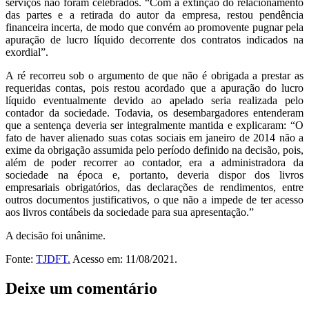
serviços não foram celebrados. “Com a extinção do relacionamento
das partes e a retirada do autor da empresa, restou pendência
financeira incerta, de modo que convém ao promovente pugnar pela
apuração de lucro líquido decorrente dos contratos indicados na
exordial”.
A ré recorreu sob o argumento de que não é obrigada a prestar as
requeridas contas, pois restou acordado que a apuração do lucro
líquido eventualmente devido ao apelado seria realizada pelo
contador da sociedade. Todavia, os desembargadores entenderam
que a sentença deveria ser integralmente mantida e explicaram: “O
fato de haver alienado suas cotas sociais em janeiro de 2014 não a
exime da obrigação assumida pelo período definido na decisão, pois,
além de poder recorrer ao contador, era a administradora da
sociedade na época e, portanto, deveria dispor dos livros
empresariais obrigatórios, das declarações de rendimentos, entre
outros documentos justificativos, o que não a impede de ter acesso
aos livros contábeis da sociedade para sua apresentação.”
A decisão foi unânime.
Fonte:
TJDFT.
Acesso em: 11/08/2021.
Deixe um comentário