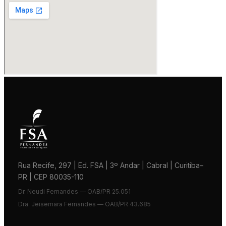
Rua Recife, 297 | Ed. FSA | 3º Andar | Cabral | Curitiba–
PR | CEP 80035-110
Dr. Neudi Fernandes — OAB/PR 25.051
Dra. Jeisemara Fernandes — OAB/PR 43.685