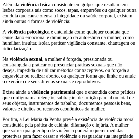
Além da
violência física
consistente em golpes que resultam em
lesões corporais tais como socos, tapas, empurrões ou qualquer outra
conduta que cause ofensa à integridade ou saúde corporal, existem
ainda outras 4 formas de violência:
A
violência psicológica
é entendida como qualquer conduta que
cause dano emocional e diminuição da autoestima da mulher, como
humilhar, insultar, isolar, praticar vigilância constante, chantagem ou
ridicularização.
Na
violência sexual
, a mulher é forçada, pressionada ou
constrangida a praticar ou presenciar práticas sexuais que não
deseja, impedida de utilizar métodos contraceptivos, ou forçada a
engravidar ou realizar aborto, ou qualquer forma que limite ou anule
o exercício de seus direitos sexuais e reprodutivos.
Existe ainda a
violência patrimonial
que é entendida como práticas
que configuram a retenção, subtração, destruição parcial ou total de
seus objetos, instrumentos de trabalho, documentos pessoais bens,
valores e direitos ou recursos econômicos da mulher.
Por fim, a Lei Maria da Penha prevê a existência de violência moral
constituída pela prática de calúnia, difamação e injúria. A mulher
que sofrer qualquer tipo de violência poderá requerer medidas
protetivas para fazer cessar a violência e resguardar sua integridade