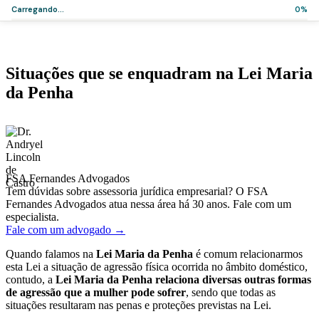
Carregando...
0%
Home
>
Artigos
>
Situações que se enquadram na Lei Maria da Penha
Artigos
Situações que se enquadram na Lei Maria
da Penha
·
·
Dr. Andryel Lincoln de Castro
15 de julho de 2019
2 min de leitura
FSA Fernandes Advogados
Tem dúvidas sobre assessoria jurídica empresarial? O FSA
Fernandes Advogados atua nessa área há 30 anos. Fale com um
especialista.
Fale com um advogado →
Quando falamos na
Lei Maria da Penha
é comum relacionarmos
esta Lei a situação de agressão física ocorrida no âmbito doméstico,
contudo, a
Lei Maria da Penha relaciona diversas outras formas
de agressão que a mulher pode sofrer
, sendo que todas as
situações resultaram nas penas e proteções previstas na Lei.