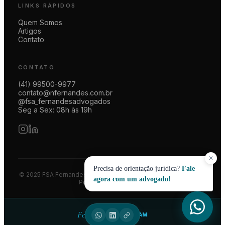
LINKS RÁPIDOS
Quem Somos
Artigos
Contato
CONTATO
(41) 99500-9977
contato@nfernandes.com.br
@fsa_fernandesadvogados
Seg a Sex: 08h às 19h
✕
Precisa de orientação jurídica?
Fale
© 2025 FSA Fernandes Advogados | CNPJ 08.014.774/0001-83
agora com um advogado!
Política de Privacidade
Feito por