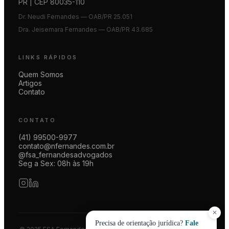
PR | CEP 80035-110
Dr. Neudi Fernandes — OAB/PR 25.051
Dra. Jeisemara Fernandes — OAB/PR 43.685
LINKS RÁPIDOS
Quem Somos
Artigos
Contato
CONTATO
(41) 99500-9977
contato@nfernandes.com.br
@fsa_fernandesadvogados
Seg a Sex: 08h às 19h
✕
Precisa de orientação jurídica?
Fale