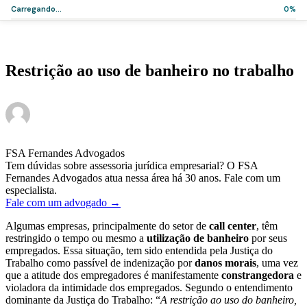
Carregando...
0%
Home
>
Artigos
>
Restrição ao uso de banheiro no trabalho
Artigos
Restrição ao uso de banheiro no trabalho
·
·
Dr. Everson Adolfo Warmling
21 de janeiro de 2019
2 min de leitura
FSA Fernandes Advogados
Tem dúvidas sobre assessoria jurídica empresarial? O FSA
Fernandes Advogados atua nessa área há 30 anos. Fale com um
especialista.
Fale com um advogado →
Algumas empresas, principalmente do setor de
call center
, têm
restringido o tempo ou mesmo a
utilização de banheiro
por seus
empregados. Essa situação, tem sido entendida pela Justiça do
Trabalho como passível de indenização por
danos morais
, uma vez
que a atitude dos empregadores é manifestamente
constrangedora
e
violadora da intimidade dos empregados. Segundo o entendimento
dominante da Justiça do Trabalho: “
A restrição ao uso do banheiro,