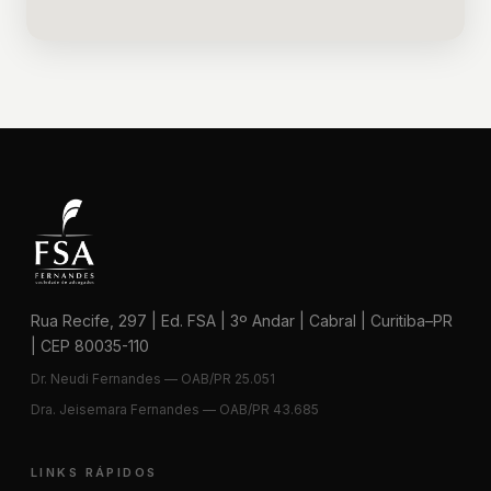
Rua Recife, 297 | Ed. FSA | 3º Andar | Cabral | Curitiba–PR
| CEP 80035-110
Dr. Neudi Fernandes — OAB/PR 25.051
Dra. Jeisemara Fernandes — OAB/PR 43.685
LINKS RÁPIDOS