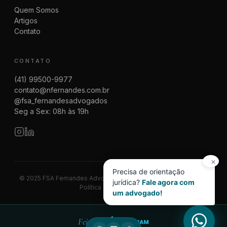
Quem Somos
Artigos
Contato
CONTATO
(41) 99500-9977
contato@nfernandes.com.br
@fsa_fernandesadvogados
Seg a Sex: 08h às 19h
✕
Precisa de orientação
© 2025 FSA Fernandes Advogados | CNPJ 08.014.774/0001-83
jurídica?
Fale agora com
Política de Privacidade
um advogado!
Feito por