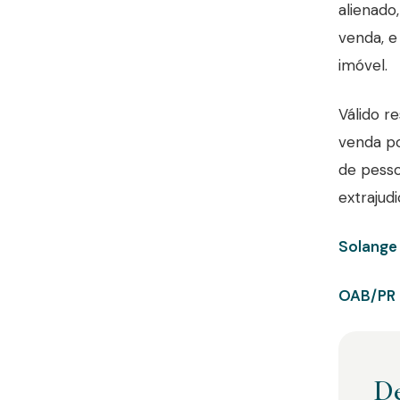
alienado
venda, e
imóvel.
Válido r
venda po
de pessoa
extrajudic
Solange
OAB/PR 
De