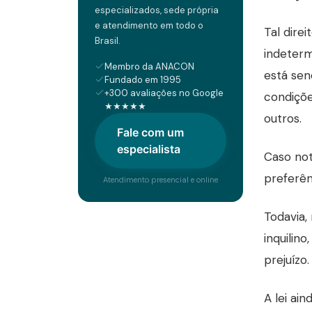
especializados, sede própria
e atendimento em todo o
Tal dire
Brasil.
indeter
Membro da ANACON
está sen
Fundado em 1995
+300 avaliações no Google
condiçõe
★★★★★
outros.
Fale com um
especialista
Caso not
preferê
Atendimento presencial e online
Todavia,
inquilino
prejuízo.
A lei ain