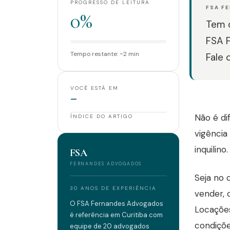
PROGRESSO DE LEITURA
FSA F
0%
Tem d
FSA 
Tempo restante: ~2 min
Fale 
VOCÊ ESTÁ EM
—
Não é di
ÍNDICE DO ARTIGO
vigência
inquilino.
FSA
FERNANDES ADVOGADOS
Seja no 
30 ANOS DE EXPERIÊNCIA
vender,
O FSA Fernandes Advogados
Locações
é referência em Curitiba com
condiçõ
equipe de 20 advogados