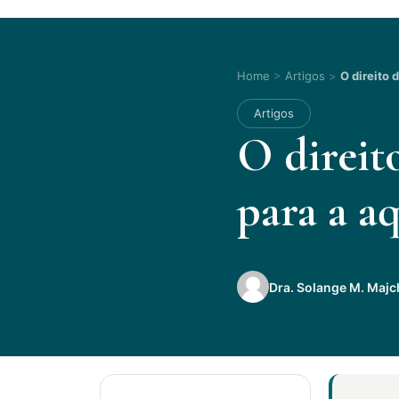
Home
>
Artigos
>
O direito 
Artigos
O direit
para a a
Dra. Solange M. Maj