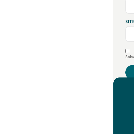
SIT
Salv