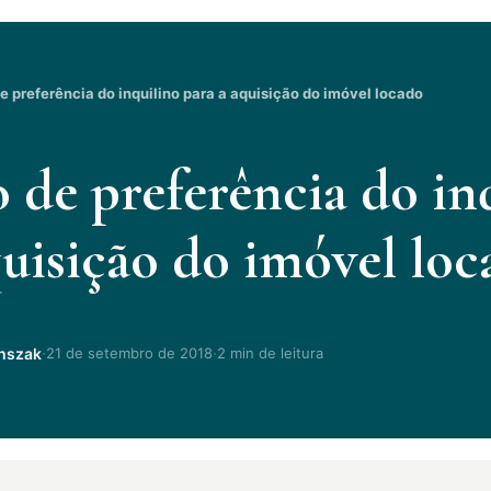
de preferência do inquilino para a aquisição do imóvel locado
o de preferência do in
quisição do imóvel lo
·
·
chszak
21 de setembro de 2018
2 min de leitura