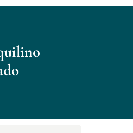
quilino
cado