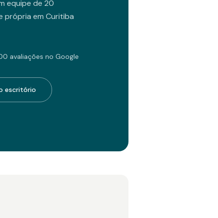
m equipe de 20
 própria em Curitiba
00 avaliações no Google
 escritório