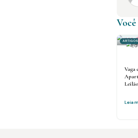
Você
ARTIGO
Vaga 
Apart
Leilã
Leia m