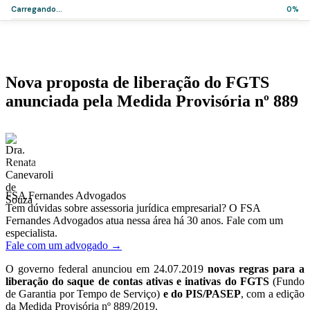
Carregando...
0%
Home
>
Artigos
>
Nova proposta de liberação do FGTS anunciada pela
Medida Provisória nº 889
Artigos
Nova proposta de liberação do FGTS
anunciada pela Medida Provisória nº 889
·
·
Dra. Renata Canevaroli de Souza
30 de agosto de 2019
2 min de leitura
FSA Fernandes Advogados
Tem dúvidas sobre assessoria jurídica empresarial? O FSA
Fernandes Advogados atua nessa área há 30 anos. Fale com um
especialista.
Fale com um advogado →
O governo federal anunciou em 24.07.2019
novas regras para a
liberação do saque de contas ativas e inativas do FGTS
(Fundo
de Garantia por Tempo de Serviço)
e do PIS/PASEP
, com a edição
da Medida Provisória nº 889/2019.