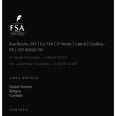
Rua Recife, 297 | Ed. FSA | 3º Andar | Cabral | Curitiba–
PR | CEP 80035-110
Dr. Neudi Fernandes — OAB/PR 25.051
Dra. Jeisemara Fernandes — OAB/PR 43.685
LINKS RÁPIDOS
Quem Somos
Artigos
Contato
CONTATO